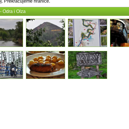
oj. Překračujeme hranice.
- Odra i Olza