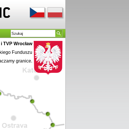
a i TVP Wrocław
skiego Funduszu
aczamy granice.