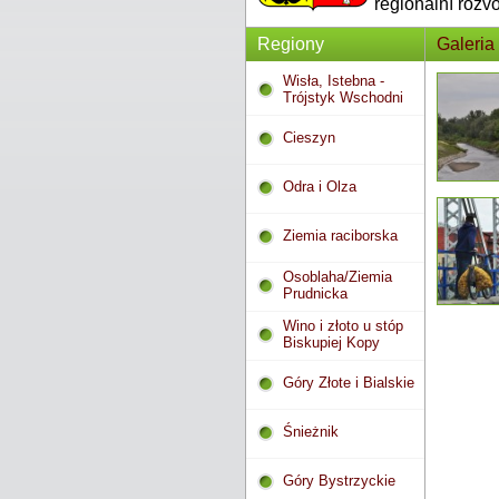
regionální rozv
Regiony
Galeria
Wisła, Istebna -
Trójstyk Wschodni
Cieszyn
Odra i Olza
Ziemia raciborska
Osoblaha/Ziemia
Prudnicka
Wino i złoto u stóp
Biskupiej Kopy
Góry Złote i Bialskie
Śnieżnik
Góry Bystrzyckie