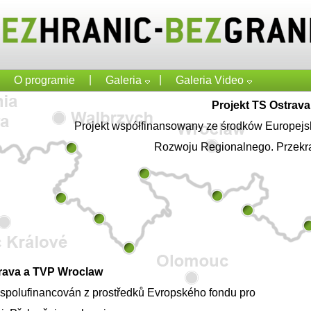
|
|
O programie
Galeria
Galeria Video
Projekt TS Ostrav
Projekt współfinansowany ze środków Europej
Rozwoju Regionalnego. Przekr
trava a TVP Wroclaw
e spolufinancován z prostředků Evropského fondu pro