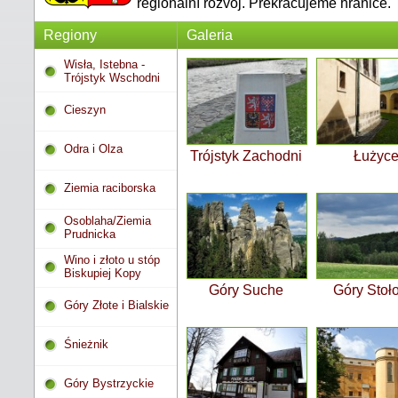
regionální rozvoj. Překračujeme hranice.
Regiony
Galeria
Wisła, Istebna -
Trójstyk Wschodni
Cieszyn
Odra i Olza
Trójstyk Zachodni
Łużyc
Ziemia raciborska
Osoblaha/Ziemia
Prudnicka
Wino i złoto u stóp
Biskupiej Kopy
Góry Suche
Góry Stoł
Góry Złote i Bialskie
Śnieżnik
Góry Bystrzyckie