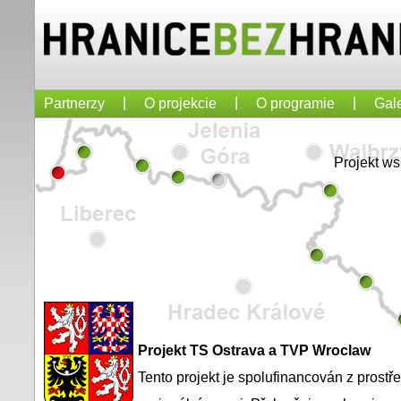
|
|
|
Partnerzy
O projekcie
O programie
Gale
Projekt w
Projekt TS Ostrava a TVP Wroclaw
Tento projekt je spolufinancován z prost