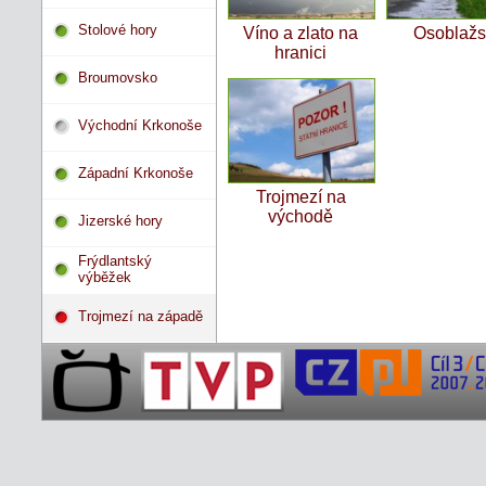
Stolové hory
Víno a zlato na
Osoblaž
hranici
Broumovsko
Východní Krkonoše
Západní Krkonoše
Trojmezí na
východě
Jizerské hory
Frýdlantský
výběžek
Trojmezí na západě