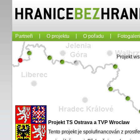
|
|
|
Partneři
O projektu
O pořadu
Fotogaler
Projekt w
Projekt TS Ostrava a TVP Wroclaw
Tento projekt je spolufinancován z prost