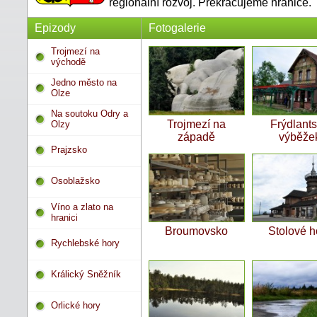
regionální rozvoj. Překračujeme hranice.
Epizody
Fotogalerie
Trojmezí na
východě
Jedno město na
Olze
Na soutoku Odry a
Trojmezí na
Frýdlant
Olzy
západě
výběže
Prajzsko
Osoblažsko
Víno a zlato na
hranici
Broumovsko
Stolové h
Rychlebské hory
Králický Sněžník
Orlické hory