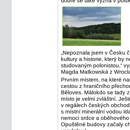
dobře se také vyzná v polské
„Nepoznala jsem v Česku čl
kultury a historie, který by
studovaným polonistou,“ vy
Magda Matkowská z Wrocla
Prvním místem, na které nar
cestou z hraničního přech
Běloves. Málokdo se tady za
místo je velmi zvláštní. Ješ
v regálech českých obchodů
s místní minerální vodou Ida
nemoci srdce a oběhového 
Opuštěné budovy začaly chá