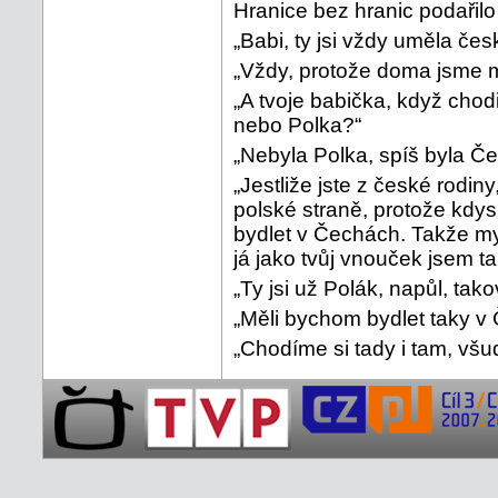
Hranice bez hranic podařilo 
„Babi, ty jsi vždy uměla čes
„Vždy, protože doma jsme m
„A tvoje babička, když chod
nebo Polka?“
„Nebyla Polka, spíš byla Če
„Jestliže jste z české rodin
polské straně, protože kdys
bydlet v Čechách. Takže my
já jako tvůj vnouček jsem t
„Ty jsi už Polák, napůl, tak
„Měli bychom bydlet taky v 
„Chodíme si tady i tam, všu