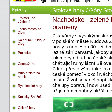
regionální rozvoj. Překračujeme hranice.
Stolové hory / Góry St
Epizody
Trojmezí na
Náchodsko - zelené l
východě
prameny
Jedno město na
Olze
Z kavárny s vysokými strop
Na soutoku Odry a
v polském městě Kudowa Zdr
Olzy
hosty s noblesou 30. let dva
lázně září barvami, jakoby 
Prajzsko
kilometry odtud na české st
chátrající ruiny lázní Bělo
Osoblažsko
Zdroj, přesto však také láz
Víno a zlato na
české pomezí v okolí Nácho
hranici
místo. Život se vrací napří
chalupy opravují noví usedlíc
Rychlebské hory
už je nám mnohdy bližší, než
Králický Sněžník
Orlické hory