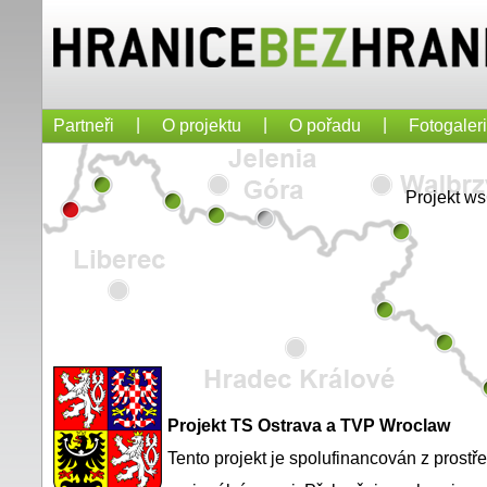
|
|
|
Partneři
O projektu
O pořadu
Fotogaler
Projekt w
Projekt TS Ostrava a TVP Wroclaw
Tento projekt je spolufinancován z prost