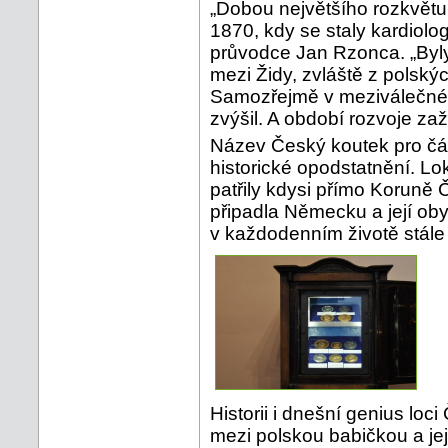
„Dobou největšího rozkvětu l
1870, kdy se staly kardiolo
průvodce Jan Rzonca. „Byly
mezi Židy, zvláště z polskýc
Samozřejmě v meziválečném
zvýšil. A období rozvoje za
Název Český koutek pro čá
historické opodstatnění. L
patřily kdysi přímo Koruně 
připadla Německu a její oby
v každodenním životě stále 
Historii i dnešní genius lo
mezi polskou babičkou a jej