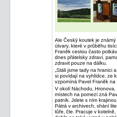
Ale Český koutek je známý 
útvary, které v průběhu tisíci
Franěk cestou často potkává
dnes přátelsky zdraví, pama
zdravit pouze na dálku.
„Stáli jsme tady na hranici 
si povídají na vyhlídce, ze 
vzpomíná Pavel Franěk na d
V okolí Náchodu, Hronova, 
místech na pomezí zná Pav
patník. Jdete s ním krajinou 
Pátrá v archivech, shání li
tůře, čte. Pracuje v kotelně