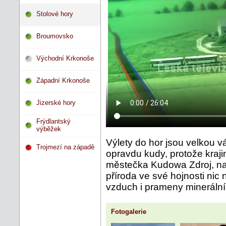
Stolové hory
Broumovsko
Východní Krkonoše
Západní Krkonoše
Jizerské hory
Frýdlantský
výběžek
Výlety do hor jsou velkou v
Trojmezí na západě
opravdu kudy, protože kraj
městečka Kudowa Zdroj, n
příroda ve své hojnosti nic 
vzduch i prameny minerální
Fotogalerie