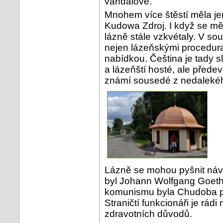
vandalové.
Mnohem více štěstí měla jen
Kudowa Zdroj. I když se měni
lázně stále vzkvétaly. V s
nejen lázeňskými procedura
nabídkou. Čeština je tady sl
a lázeňští hosté, ale před
známí sousedé z nedaleké
Lázně se mohou pyšnit náv
byl Johann Wolfgang Goethe
komunismu byla Chudoba po
Straničtí funkcionáři je rádi
zdravotních důvodů.