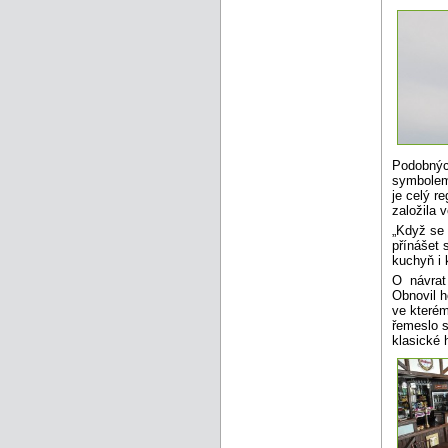
Podobných
symbolem 
je celý r
založila
„Když se 
přínášet 
kuchyň i 
O návrat 
Obnovil h
ve kterém
řemeslo s
klasické 