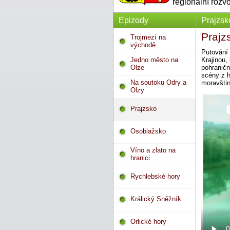
regionální rozv
Epizody
Prajzsk
Prajz
Trojmezí na
východě
Putování 
Jedno město na
Krajinou,
Olze
pohraničn
scény z h
Na soutoku Odry a
moravšti
Olzy
Prajzsko
Osoblažsko
Víno a zlato na
hranici
Rychlebské hory
Králický Sněžník
Orlické hory