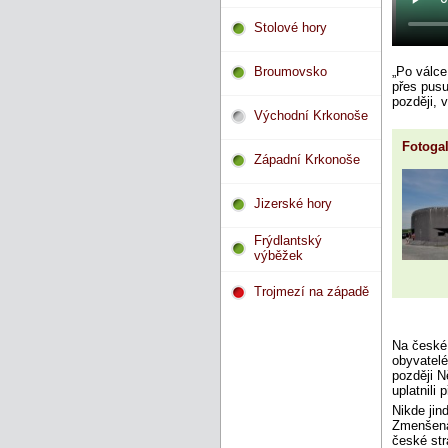
Stolové hory
Broumovsko
„Po válce
přes pusu
později, 
Východní Krkonoše
Fotogal
Západní Krkonoše
Jizerské hory
Frýdlantský
výběžek
Trojmezí na západě
Na české 
obyvatelé
později N
uplatnili
Nikde jin
Zmenšená
české str