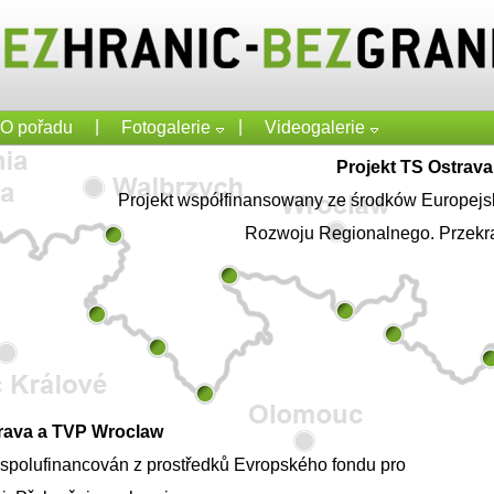
|
|
O pořadu
Fotogalerie
Videogalerie
Projekt TS Ostrav
Projekt współfinansowany ze środków Europej
Rozwoju Regionalnego. Przekr
trava a TVP Wroclaw
e spolufinancován z prostředků Evropského fondu pro