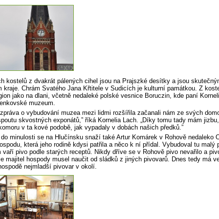
 kostelů z dvakrát pálených cihel jsou na Prajszké desítky a jsou skutečn
kraje. Chrám Svatého Jana Křtitele v Sudicích je kulturní památkou. Z kost
egion jako na dlani, včetně nedaleké polské vesnice Boruczin, kde paní Kornel
 venkovské muzeum.
zpráva o vybudování muzea mezi lidmi rozšířila začanali nám ze svých dom
spoutu skvostných exponátů,” říká Kornelia Lach. „Díky tomu tady mám jizbu, 
komoru v ta kové podobě, jak vypadaly v dobách našich předků.”
do minulosti se na Hlučínsku snaží také Artur Komárek v Rohově nedaleko 
ospodu, která jeho rodině kdysi patřila a něco k ní přídal. Vybudoval tu malý 
 vaří pivo podle starých receptů. Nikdy dříve se v Rohově pivo nevařilo a pi
e majitel hospody musel naučit od sládků z jiných pivovarů. Dnes tedy má ve
hospodě nejmladší pivovar v okolí.