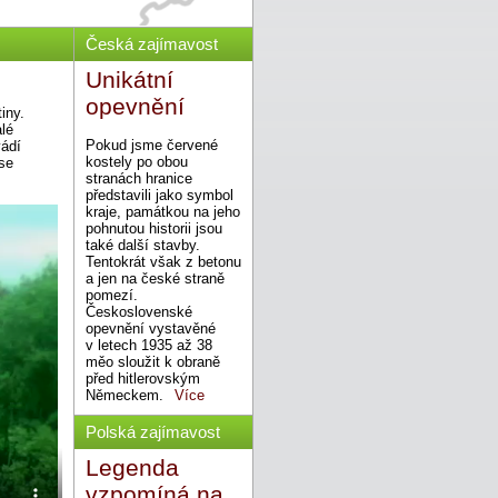
Česká zajímavost
Unikátní
opevnění
iny.
alé
Pokud jsme červené
vádí
kostely po obou
 se
stranách hranice
představili jako symbol
kraje, památkou na jeho
pohnutou historii jsou
také další stavby.
Tentokrát však z betonu
a jen na české straně
pomezí.
Československé
opevnění vystavěné
v letech 1935 až 38
měo sloužit k obraně
před hitlerovským
Německem.
Více
Polská zajímavost
Legenda
vzpomíná na