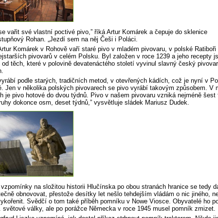
e vařit své vlastní poctivé pivo,” říká Artur Komárek a čepuje do sklenice
stupňový Rohan. „Jezdí sem na něj Češi i Poláci.
rtur Komárek v Rohově vaří staré pivo v mladém pivovaru, v polské Ratiboři
ejstarších pivovarů v celém Polsku. Byl založen v roce 1239 a jeho recepty j
od těch, které v polovině devatenáctého století vyvinul slavný český pivovar
.
vyrábí podle starých, tradičních metod, v otevřených kádích, což je nyní v P
. Jen v několika polských pivovarech se pivo vyrábí takovým způsobem. V 
h je pivo hotové do dvou týdnů. Pivo v našem pivovaru vzniká nejméně šest 
ruhy dokonce osm, deset týdnů,” vysvětluje sládek Mariusz Dudek.
 vzpomínky na složitou historii Hlučínska po obou stranách hranice se tedy da
ečně obnovovat, přestože desítky let nešlo tehdejším vládám o nic jiného, ne
ykořenit. Svědčí o tom také příběh pomníku v Nowe Viosce. Obyvatelé ho pos
. světové války, ale po porážce Německa v roce 1945 musel pomník zmizet.