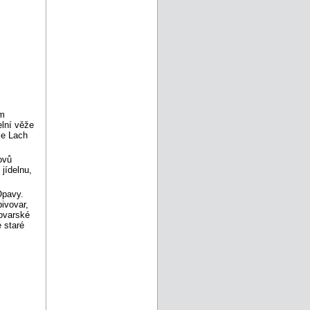
ým
elní věže
ie Lach
ovů
jídelnu,
Opavy.
pivovar,
vovarské
 staré