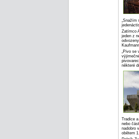
„Snažím s
jedenácti
Zatímco A
jeden z n
odvozeny 
Kaufmann
„Pivo se 
výjimečné
pivovarec
některé d
Tradice a
nebo část
nadobro v
obětem 1