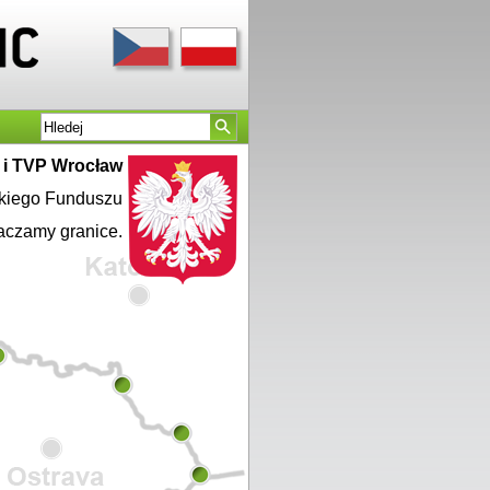
a i TVP Wrocław
skiego Funduszu
aczamy granice.