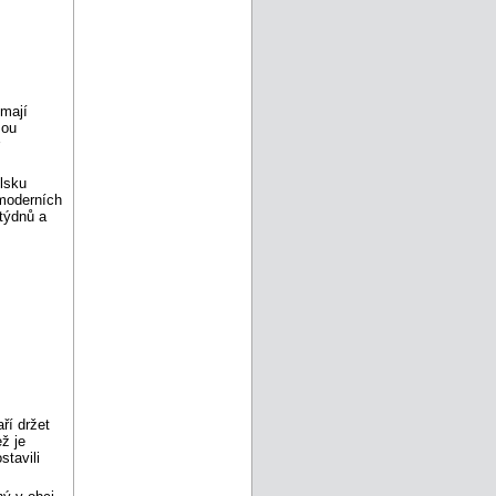
 mají
sou
olsku
moderních
týdnů a
ří držet
ž je
tavili