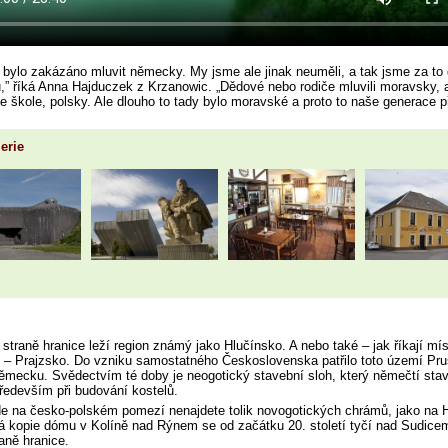
 bylo zakázáno mluvit německy. My jsme ale jinak neuměli, a tak jsme za to 
,” říká Anna Hajduczek z Krzanowic. „Dědové nebo rodiče mluvili moravsky, 
ve škole, polsky. Ale dlouho to tady bylo moravské a proto to naše generace při
erie
straně hranice leží region známý jako Hlučínsko. A nebo také – jak říkají mís
 – Prajzsko. Do vzniku samostatného Československa patřilo toto území Pru
ěmecku. Svědectvím té doby je neogotický stavební sloh, který němečtí stav
 především při budování kostelů.
de na česko-polském pomezí nenajdete tolik novogotických chrámů, jako na 
 kopie dómu v Kolíně nad Rýnem se od začátku 20. století tyčí nad Sudice
aně hranice.