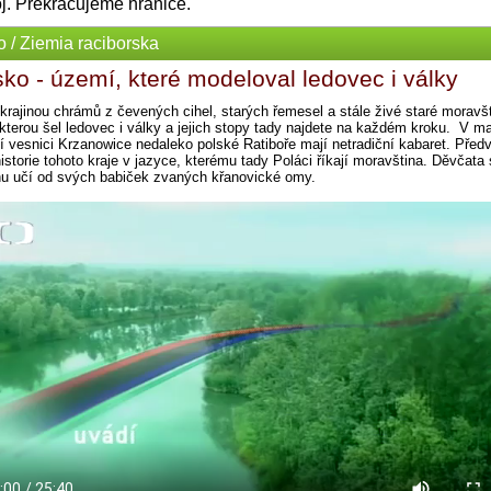
oj. Překračujeme hranice.
o / Ziemia raciborska
sko - území, které modeloval ledovec i války
krajinou chrámů z čevených cihel, starých řemesel a stále živé staré moravšt
 kterou šel ledovec i války a jejich stopy tady najdete na každém kroku. V m
í vesnici Krzanowice nedaleko polské Ratiboře mají netradiční kabaret. Před
istorie tohoto kraje v jazyce, kterému tady Poláci říkají moravština. Děvčata
nu učí od svých babiček zvaných křanovické omy.