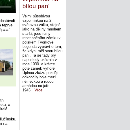
bílou paní
Velmi působivou
vzpomínkou na 2.
dostávali
světovou válku, stejně
a teprve
jako na dějiny mnohem
jala.”
starší, jsou ruiny
renesančního zámku v
polském Tvorkově.
Legenda vypráví o tom,
že kdysi měl svou bílou
paní. Ta se tady prý
naposledy ukázala v
roce 1930 a krátce
poté zámek vyhořel.
Úplnou zkázu později
dokončily boje mezi
německou a rudou
armádou na jaře
1945.
Více
tní
sku, a
itelé
Hlučínsku.
mi na