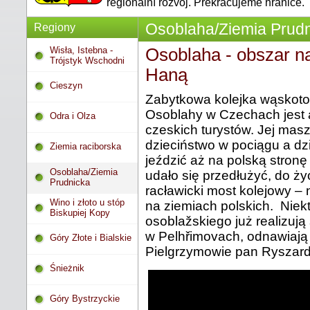
regionální rozvoj. Překračujeme hranice.
Osoblaha/Ziemia Prudn
Regiony
Wisła, Istebna -
Osoblaha - obszar n
Trójstyk Wschodni
Haną
Cieszyn
Zabytkowa kolejka wąskot
Osoblahy w Czechach jest at
Odra i Olza
czeskich turystów. Jej mas
dzieciństwo w pociągu a dz
Ziemia raciborska
jeździć aż na polską stronę
Osoblaha/Ziemia
udało się przedłużyć, do ż
Prudnicka
racławicki most kolejowy –
Wino i złoto u stóp
na ziemiach polskich. Niek
Biskupiej Kopy
osoblažskiego już realizują
w Pelhřimovach, odnawiają 
Góry Złote i Bialskie
Pielgrzymowie pan Ryszard
Śnieżnik
Góry Bystrzyckie