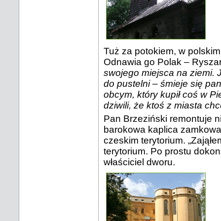
Tuż za potokiem, w polskim 
Odnawia go Polak – Ryszard
swojego miejsca na ziemi. J
do pustelni – śmieje się pa
obcym, który kupił coś w Pi
dziwili, że ktoś z miasta c
Pan Brzeziński remontuje ni
barokowa kaplica zamkowa z
czeskim terytorium. „Zajął
terytorium. Po prostu dokon
właściciel dworu.