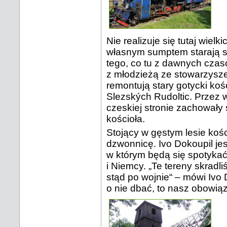
Nie realizuje się tutaj wielk
własnym sumptem starają się
tego, co tu z dawnych czas
z młodzieżą ze stowarzysz
remontują stary gotycki koś
Slezských Rudoltic. Przez 
czeskiej stronie zachowały 
kościoła.
Stojący w gęstym lesie kośc
dzwonnicę. Ivo Dokoupil jes
w którym będą się spotykać 
i Niemcy. „Te tereny skrad
stąd po wojnie“ – mówi Ivo 
o nie dbać, to nasz obow