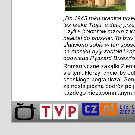
„Do 1945 roku granica prze
też rzeką Troja, a dalej prz
Czyli 5 hektarów razem z ka
należał do pruskiej. To by
ułatwiono sobie w ten sposó
na mostku były zasieki i kap
opowiada Ryszard Brzezińsk
Romantyczne zakątki Ziemi
się tym, którzy chcieliby o
czeskiego pogranicza. Geni
że nostalgiczna podróż po j
każdego niezapomnianym