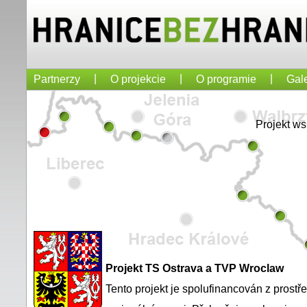
|
|
|
Partnerzy
O projekcie
O programie
Gale
Projekt w
Projekt TS Ostrava a TVP Wroclaw
Tento projekt je spolufinancován z prost