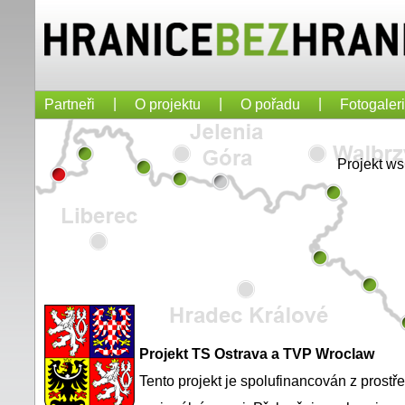
|
|
|
Partneři
O projektu
O pořadu
Fotogaler
Projekt w
Projekt TS Ostrava a TVP Wroclaw
Tento projekt je spolufinancován z prost