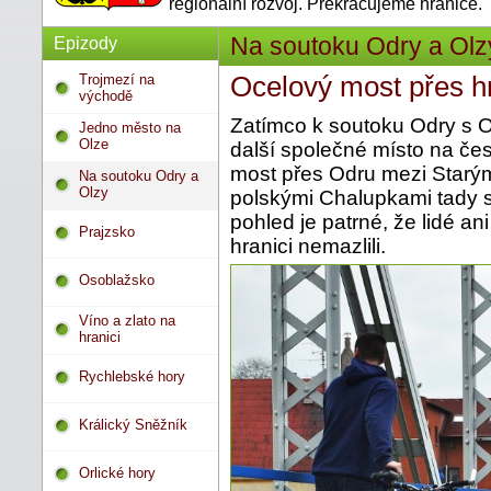
regionální rozvoj. Překračujeme hranice.
Na soutoku Odry a Olz
Epizody
Trojmezí na
Ocelový most přes hr
východě
Zatímco k soutoku Odry s Olš
Jedno město na
Olze
další společné místo na čes
most přes Odru mezi Starý
Na soutoku Odry a
Olzy
polskými Chalupkami tady st
pohled je patrné, že lidé an
Prajzsko
hranici nemazlili.
Osoblažsko
Víno a zlato na
hranici
Rychlebské hory
Králický Sněžník
Orlické hory