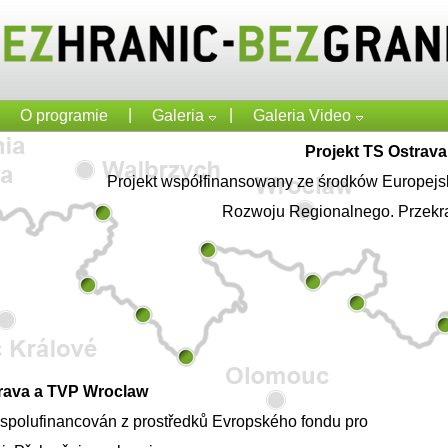
|
|
O programie
Galeria
Galeria Video
Projekt TS Ostrav
Projekt współfinansowany ze środków Europej
Rozwoju Regionalnego. Przekr
trava a TVP Wroclaw
e spolufinancován z prostředků Evropského fondu pro