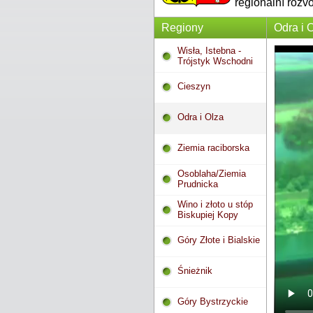
regionální rozv
Regiony
Odra i 
Wisła, Istebna -
Trójstyk Wschodni
Cieszyn
Odra i Olza
Ziemia raciborska
Osoblaha/Ziemia
Prudnicka
Wino i złoto u stóp
Biskupiej Kopy
Góry Złote i Bialskie
Śnieżnik
Góry Bystrzyckie