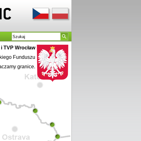
a i TVP Wrocław
skiego Funduszu
aczamy granice.