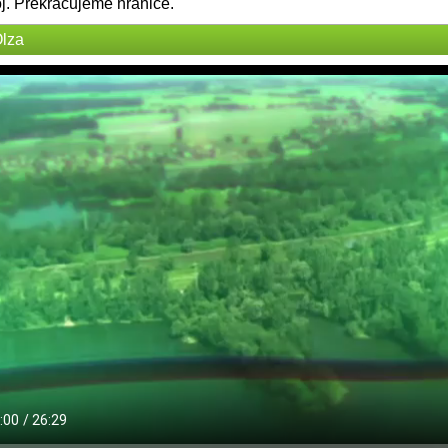
oj. Překračujeme hranice.
Olza