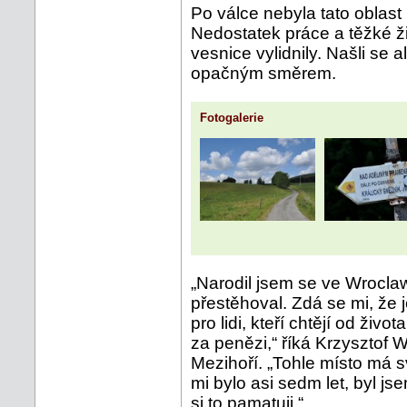
Po válce nebyla tato oblast
Nedostatek práce a těžké ž
vesnice vylidnily. Našli se al
opačným směrem.
Fotogalerie
„Narodil jsem se ve Wroclawi
přestěhoval. Zdá se mi, že je 
pro lidi, kteří chtějí od živo
za penězi,“ říká Krzysztof
Mezihoří. „Tohle místo má 
mi bylo asi sedm let, byl js
si to pamatuji.“