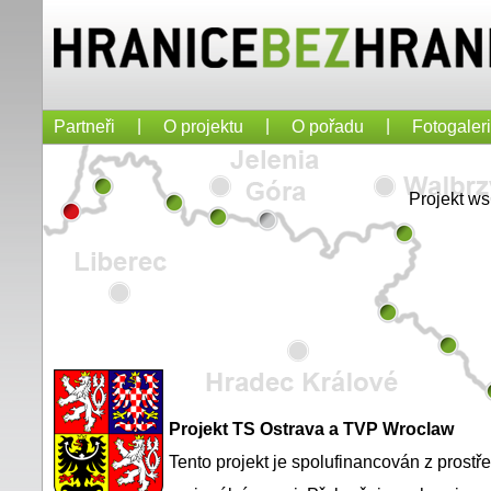
|
|
|
Partneři
O projektu
O pořadu
Fotogaler
Projekt w
Projekt TS Ostrava a TVP Wroclaw
Tento projekt je spolufinancován z prost