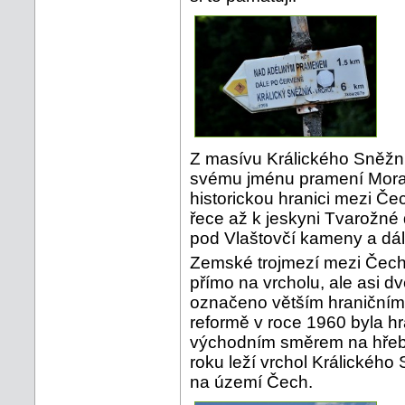
Z masívu Králického Sněžn
svému jménu pramení Morav
historickou hranici mezi Č
řece až k jeskyni Tvarožné 
pod Vlaštovčí kameny a dál
Zemské trojmezí mezi Čech
přímo na vrcholu, ale asi d
označeno větším hraničním
reformě v roce 1960 byla 
východním směrem na hřebe
roku leží vrchol Králickéh
na území Čech.