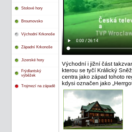
Stolové hory
Broumovsko
Východní Krkonoše
Západní Krkonoše
Jizerské hory
Východní i jižní část takzv
kterou se tyčí Králický Sně
Frýdlantský
výběžek
centra jako západ tohoto reg
kdysi označen jako „Herrgot
Trojmezí na západě