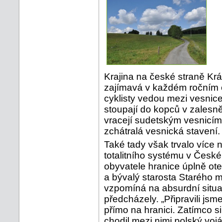
Krajina na české straně Krá
zajímavá v každém ročním o
cyklisty vedou mezi vesnic
stoupají do kopců v zalesn
vracejí sudetským vesnicím č
zchátralá vesnická stavení
Také tady však trvalo více 
totalitního systému v České r
obyvatele hranice úplně ot
a bývalý starosta Starého
vzpomíná na absurdní situac
předcházely. „Připravili js
přímo na hranici. Zatímco si
chodil mezi nimi polský voj