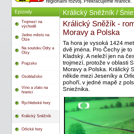
regionální rozvoj. Překračujeme hranice.
Králický Sněžník / Śnie
Epizody
Trojmezí na
Králický Sněžík - r
východě
Moravy a Polska
Jedno město na
Olze
Ta hora je vysoká 1424 met
Na soutoku Odry a
dvě jména. Pro Čechy je to
Olzy
Kladský. A neleží jen na čes
trojmezí, protože v oblasti
Prajzsko
Moravy a Polska. Králický 
někde mezi Jeseníky a Orli
Osoblažsko
pohoří, v jedné mapě z pol
Víno a zlato na
Snieźnika.
hranici
Rychlebské hory
Králický Sněžník
Orlické hory