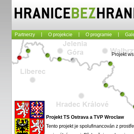
|
|
|
Partnerzy
O projekcie
O programie
Gale
Projekt w
Projekt TS Ostrava a TVP Wroclaw
Tento projekt je spolufinancován z prost