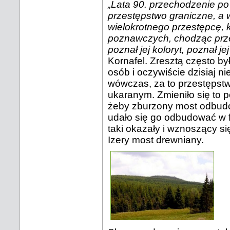
„Lata 90. przechodzenie po
przestępstwo graniczne, a
wielokrotnego przestępcę, k
poznawczych, chodząc przez
poznał jej koloryt, poznał jej
Kornafel. Zresztą często by
osób i oczywiście dzisiaj n
wówczas, za to przestępst
ukaranym. Zmieniło się to p
żeby zburzony most odbud
udało się go odbudować w f
taki okazały i wznoszący s
Izery most drewniany.