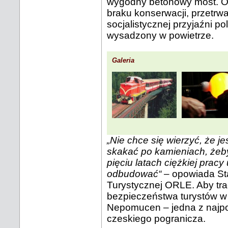
wygodny betonowy most. Oka
braku konserwacji, przetrwa
socjalistycznej przyjaźni p
wysadzony w powietrze.
Galeria
„Nie chce się wierzyć, że j
skakać po kamieniach, żeby
pięciu latach ciężkiej prac
odbudować“
– opowiada Stan
Turystycznej ORLE. Aby trad
bezpieczeństwa turystów w 
Nepomucen – jedna z najpop
czeskiego pogranicza.