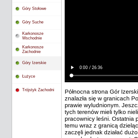
Góry Stołowe
Góry Suche
Karkonosze
Wschodnie
Karkonosze
Zachodnie
Góry Izerskie
Łużyce
Trójstyk Zachodni
Północna strona Gór Izerski
znalazła się w granicach P
prawie wyludnionym. Jeszc
tych terenów mieli tylko nie
pracownicy leśni. Ostatnia 
temu wraz z granicą dziel
zaczęli jednak działać dużo