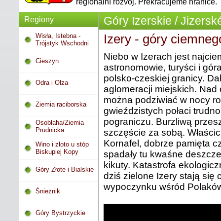
regionální rozvoj. Překračujeme hranice.
Góry Izerskie / Jizersk
Regiony
Wisła, Istebna -
Izery - góry ciemneg
Trójstyk Wschodni
Niebo w Izerach jest najci
Cieszyn
astronomowie, turyści i gó
polsko-czeskiej granicy. Da
Odra i Olza
aglomeracji miejskich. Nad 
można podziwiać w nocy ro
Ziemia raciborska
gwieździstych połaci trudn
pograniczu. Burzliwą przesz
Osoblaha/Ziemia
Prudnicka
szczęście za sobą. Właścici
Kornafel, dobrze pamięta c
Wino i złoto u stóp
Biskupiej Kopy
spadały tu kwaśne deszcze
kikuty. Katastrofa ekologiczn
Góry Złote i Bialskie
dziś zielone Izery stają si
wypoczynku wśród Polaków
Śnieżnik
Góry Bystrzyckie