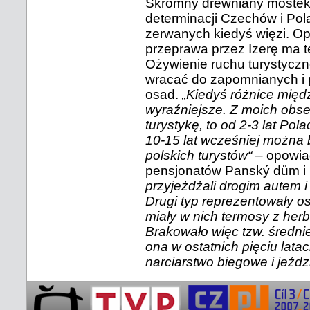
Skromny drewniany mostek 
determinacji Czechów i Po
zerwanych kiedyś więzi. O
przeprawa przez Izerę ma t
Ożywienie ruchu turystyczn
wracać do zapomnianych i p
osad.
„Kiedyś różnice międ
wyraźniejsze. Z moich obser
turystykę, to od 2-3 lat Pola
10-15 lat wcześniej można 
polskich turystów“
– opowia
pensjonatów Panský dům i 
przyjeżdżali drogim autem i
Drugi typ reprezentowały o
miały w nich termosy z herb
Brakowało więc tzw. średnie
ona w ostatnich pięciu lata
narciarstwo biegowe i jeźdz